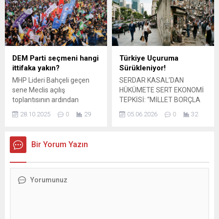
Mustafakemalpaşa
"Var mısın, Türkiye"
ilçesinden gelen heyet, Türk
ifadelerini kullandı.
siyasetinin önemli
isimlerinden merhum
Başbuğ Alparslan Türkeş’in
Ankara’daki anıt mezarını
DEM Parti seçmeni hangi
Türkiye Uçuruma
ziyaret ederek dualar etti.
ittifaka yakın?
Sürükleniyor!
Ziyarette,
MHP Lideri Bahçeli geçen
SERDAR KASAL’DAN
Mustafakemalpaşa’nın
sene Meclis açılış
HÜKÜMETE SERT EKONOMİ
manevi değerini simgeleyen
toplantısının ardından
TEPKİSİ: “MİLLET BORÇLA
ilçe toprağı da Başbuğ’un
kürsüden inerek DEM
YAŞAMAYA MAHKÛM
kabri başına bırakıldı.
28.10.2025
0
29
05.06.2026
0
32
grubuna yöneldi ve DEM'li eş
EDİLDİ” Aydınlık Geleceğin
Heyette yer alan ve Aydınlık
başkanlar ile tokalaştı. Bu
Partisi Genel Başkan
Geleceğin...
hamle uzun zamandan bu
Yardımcısı Serdar Kasal,
Bir Yorum Yazın
yana hedef halinde olan,
Türkiye’de derinleşen
Demirtaş ve Yüksekdağ'ın
ekonomik krize ilişkin yaptığı
da aralarında bulunduğu
açıklamada hükümete sert
binlerce ...
sözlerle yüklendi.
Vatandaşların her geçen
gün daha da ağırlaşan
geçim sıkıntısıyla karşı
karşıya kaldığını belirten