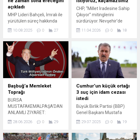
ne zaman sona ereceğini
istiyoruz, kaçamazsınız
açıkladı
CHP, “Millet İradesine Sahip
MHP Lideri Bahçeli, İmralı ile
Çıkıyor” mitinglerini
yürütülen süreç hakkında
sürdürüyor. Nevşehir’de
yeni değerlendirmelerde
düzenlenen programda CHP
10.08.2025
0
27
11.04.2026
0
18
bulundu. Gülseven Medya
lideri Özgür Özel, erken
Yönetim Kurulu Başkanı
seçim çağrısını yineledi.
Gülseven ve Tv100 Genel
Yayın Yönetmeni Deniz
Gürel'in, MHP Genel
Merkezi'nde Bahçeli’yi
ziyaret etti. Ziyarette
Türkiye ...
Başbuğ’a Memleket
Cumhur’un küçük ortağı
Toprağı
3 suç için idam cezası
istedi
BURSA
MUSTAFAKEMALPAŞA’DAN
Büyük Birlik Partisi (BBP)
ANLAMLI ZİYARET:
Genel Başkanı Mustafa
ALPARSLAN TÜRKEŞ’İN
Destici, üç suç için idam
28.06.2026
0
29
29.07.2025
0
19
KABRİNE MEMLEKET
cezasının geri getirilmesini
TOPRAĞI GÖTÜRÜLDÜ
teklif etti. Destici sosyal
ANKARA – Bursa’nın
medyadan yaptığı çağrıda,