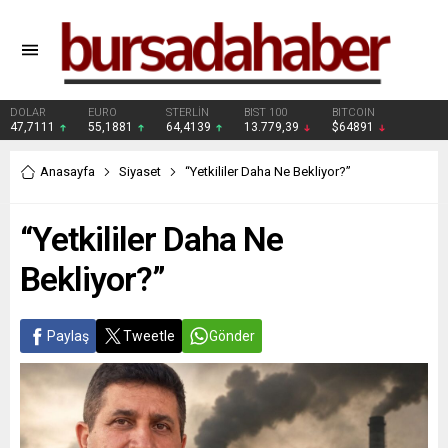
DOLAR
EURO
STERLİN
BIST 100
BITCOIN
47,7111
55,1881
64,4139
13.779,39
$64891
Anasayfa
Siyaset
“Yetkililer Daha Ne Bekliyor?”
“Yetkililer Daha Ne
Bekliyor?”
Paylaş
Tweetle
Gönder