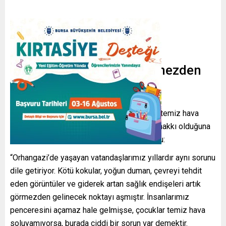
“Vatandaşın Feryadı Görmezden
Gelinemez”
Gelecek Partisi İlçe Başkanı Yılmaz İmenç, temiz hava
talebinin bir ayrıcalık değil, en temel insan hakkı olduğuna
dikkat çekerek şu değerlendirmede bulundu:
“Orhangazi’de yaşayan vatandaşlarımız yıllardır aynı sorunu
dile getiriyor. Kötü kokular, yoğun duman, çevreyi tehdit
eden görüntüler ve giderek artan sağlık endişeleri artık
görmezden gelinecek noktayı aşmıştır. İnsanlarımız
penceresini açamaz hale gelmişse, çocuklar temiz hava
soluyamıyorsa, burada ciddi bir sorun var demektir.