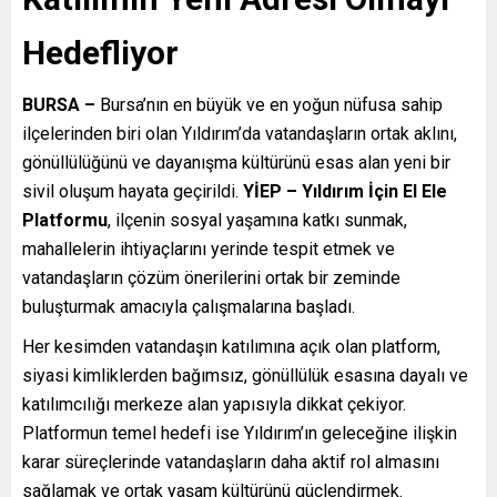
Hedefliyor
BURSA –
Bursa’nın en büyük ve en yoğun nüfusa sahip
ilçelerinden biri olan Yıldırım’da vatandaşların ortak aklını,
gönüllülüğünü ve dayanışma kültürünü esas alan yeni bir
sivil oluşum hayata geçirildi.
YİEP – Yıldırım İçin El Ele
Platformu
, ilçenin sosyal yaşamına katkı sunmak,
mahallelerin ihtiyaçlarını yerinde tespit etmek ve
vatandaşların çözüm önerilerini ortak bir zeminde
buluşturmak amacıyla çalışmalarına başladı.
Her kesimden vatandaşın katılımına açık olan platform,
siyasi kimliklerden bağımsız, gönüllülük esasına dayalı ve
katılımcılığı merkeze alan yapısıyla dikkat çekiyor.
Platformun temel hedefi ise Yıldırım’ın geleceğine ilişkin
karar süreçlerinde vatandaşların daha aktif rol almasını
sağlamak ve ortak yaşam kültürünü güçlendirmek.