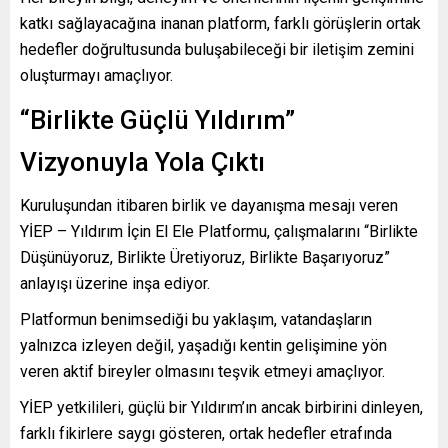
katkı sağlayacağına inanan platform, farklı görüşlerin ortak
hedefler doğrultusunda buluşabileceği bir iletişim zemini
oluşturmayı amaçlıyor.
“Birlikte Güçlü Yıldırım”
Vizyonuyla Yola Çıktı
Kuruluşundan itibaren birlik ve dayanışma mesajı veren
YİEP – Yıldırım İçin El Ele Platformu, çalışmalarını “Birlikte
Düşünüyoruz, Birlikte Üretiyoruz, Birlikte Başarıyoruz”
anlayışı üzerine inşa ediyor.
Platformun benimsediği bu yaklaşım, vatandaşların
yalnızca izleyen değil, yaşadığı kentin gelişimine yön
veren aktif bireyler olmasını teşvik etmeyi amaçlıyor.
YİEP yetkilileri, güçlü bir Yıldırım’ın ancak birbirini dinleyen,
farklı fikirlere saygı gösteren, ortak hedefler etrafında