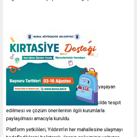
Ortak Akıl ve Dayanışma
Anlayışıyla Kuruldu
YİEP – Yıldırım İçin El Ele Platformu, ilçede yaşayan
vatandaşların ortak sorunlarını birlikte
değerlendirebilmeleri, ihtiyaçların doğru şekilde tespit
edilmesi ve çözüm önerilerinin ilgili kurumlarla
paylaşılması amacıyla kuruldu.
Platform yetkilileri, Yıldırım’ın her mahallesine ulaşmayı