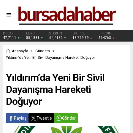
DOLAR
EURO
STERLİN
BIST 100
BITCOIN
47,7111
55,1881
64,4139
13.779,39
$64763
Anasayfa
Gündem
Yıldırım’da Yeni Bir Sivil Dayanışma Hareketi Doğuyor
Yıldırım’da Yeni Bir Sivil
Dayanışma Hareketi
Doğuyor
Paylaş
Tweetle
Gönder