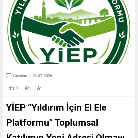
Yayınlama: 05.07.2026
A
A
+
-
0
YİEP “Yıldırım İçin El Ele
Platformu” Toplumsal
Katılımın Yeni Adresi Olmayı