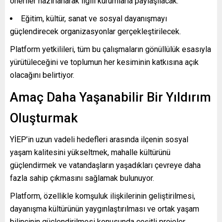
öneriler hazırlanarak ilgili kurumlarla paylaşılacak.
Eğitim, kültür, sanat ve sosyal dayanışmayı
güçlendirecek organizasyonlar gerçekleştirilecek.
Platform yetkilileri, tüm bu çalışmaların gönüllülük esasıyla
yürütüleceğini ve toplumun her kesiminin katkısına açık
olacağını belirtiyor.
Amaç Daha Yaşanabilir Bir Yıldırım
Oluşturmak
YİEP’in uzun vadeli hedefleri arasında ilçenin sosyal
yaşam kalitesini yükseltmek, mahalle kültürünü
güçlendirmek ve vatandaşların yaşadıkları çevreye daha
fazla sahip çıkmasını sağlamak bulunuyor.
Platform, özellikle komşuluk ilişkilerinin geliştirilmesi,
dayanışma kültürünün yaygınlaştırılması ve ortak yaşam
bilincinin güçlendirilmesi konusunda çeşitli projeler